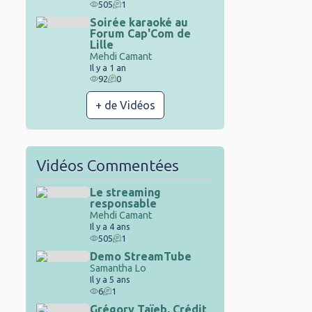
505
1
Soirée karaoké au
Forum Cap'Com de
Lille
Mehdi Camant
Il y a 1 an
92
0
+ de Vidéos
Vidéos Commentées
Le streaming
responsable
Mehdi Camant
Il y a 4 ans
505
1
Demo StreamTube
Samantha Lo
Il y a 5 ans
6
1
Grégory Taïeb, Crédit