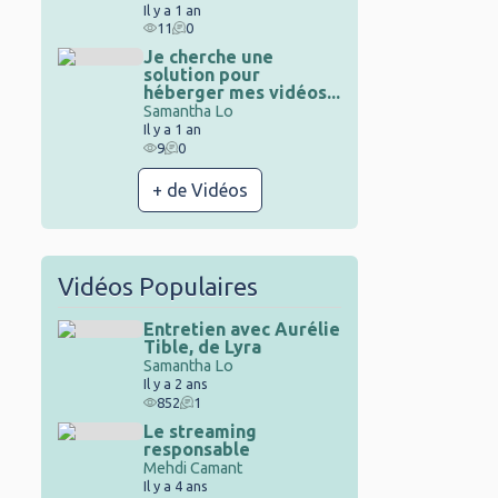
Il y a 1 an
11
0
Je cherche une
solution pour
héberger mes vidéos...
Samantha Lo
Il y a 1 an
9
0
+ de Vidéos
Vidéos Populaires
Entretien avec Aurélie
Tible, de Lyra
Samantha Lo
Il y a 2 ans
852
1
Le streaming
responsable
Mehdi Camant
Il y a 4 ans