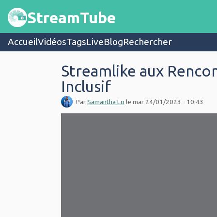
Aller au contenu principal
StreamTube
Main navigation
Accueil
Vidéos
Tags
Live
Blog
Rechercher
Streamlike aux Renco
Inclusif
Par
Samantha Lo
le
mar 24/01/2023 - 10:43