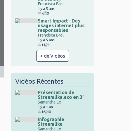
Francisca Brel
Il y a 5 ans
7
0
Smart Impact : Des
usages internet plus
responsables
Francisca Brel
Il y a 5 ans
11
1
+ de Vidéos
Vidéos Récentes
Présentation de
Streamlike.eco en 3'
Samantha Lo
Il y a 1 an
16
0
Infographie
Streamlike
Samantha Lo