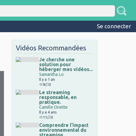
chercher
Rechercher
User ac
Se connecter
Vidéos Recommandées
Je cherche une
solution pour
héberger mes vidéos...
Samantha Lo
Il y a 1 an
9
0
Le streaming
responsable, en
pratique.
Camille Onette
Il y a 4 ans
11
0
Comprendre l'impact
environnemental du
streaming