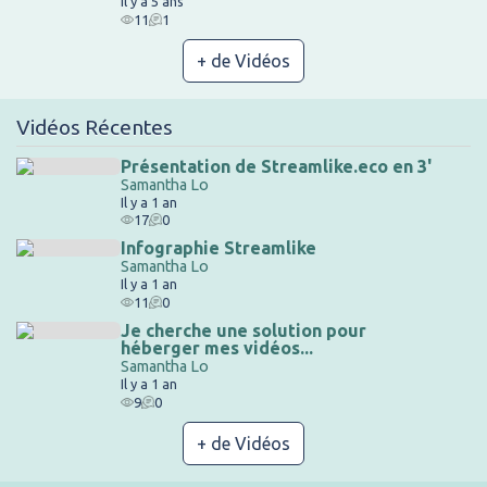
Il y a 5 ans
11
1
+ de Vidéos
Vidéos Récentes
Présentation de Streamlike.eco en 3'
Samantha Lo
Il y a 1 an
17
0
Infographie Streamlike
Samantha Lo
Il y a 1 an
11
0
Je cherche une solution pour
héberger mes vidéos...
Samantha Lo
Il y a 1 an
9
0
+ de Vidéos