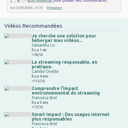
Se connecter
pour publier des commentaires
0
0
lun 27/01/2025 - 21:35
Permalien
Vidéos Recommandées
Je cherche une solution pour
héberger mes vidéos...
Samantha Lo
Il y a 1 an
9
0
Le streaming responsable, en
pratique.
Camille Onette
Il y a 4 ans
11
0
Comprendre l'impact
environnemental du streaming
Francisca Brel
Il y a 5 ans
7
0
Smart Impact : Des usages internet
plus responsables
Francisca Brel