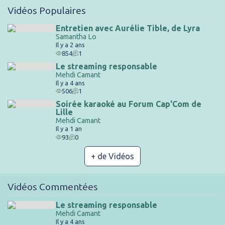
Vidéos Populaires
Entretien avec Aurélie Tible, de Lyra
Samantha Lo
Il y a 2 ans
854
1
Le streaming responsable
Mehdi Camant
Il y a 4 ans
506
1
Soirée karaoké au Forum Cap'Com de
Lille
Mehdi Camant
Il y a 1 an
93
0
+ de Vidéos
Vidéos Commentées
Le streaming responsable
Mehdi Camant
Il y a 4 ans